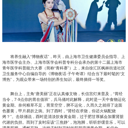
将养生融入“博物夜话”，昨天，由上海市卫生健康委员会指导、上
海市医学会主办、上海市医学会科普专科分会承办的第十二届上海市
青年医学科普能力大赛（简称“青科赛”）上，来自徐汇区枫林街道社区
卫生服务中心自编自导的《博物夜话·子午奇谭》结合当下最时髦的“文
博热”，为观众带来一场特别的养生知识，最终摘得一等奖。
舞台上，主角“唐美丽”正在认真修文物，长信宫灯来普及，“胃经
当令，7-9点你的胃在值班”，兵马俑对此解释，此时是一天中食物运化
黄金期。奈何粮草不足，胃里空空，脾不运化，久而久之就得了这面
色萎黄，甲片易折之病。到了酉时，“肾经在求饶，你还火锅配烧
烤？”。击鼓俑说，酉时是清淡饮食黄金期，过于肥甘厚腻会加重肾脏
代谢的负担。而到了亥时应该“三焦静”，泡泡脚，听听舒缓音乐，可以
调养脏腑、通畅百脉。这样子时到丑时的肝胆疏泄黄金期，长信女