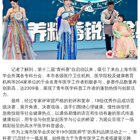
记者了解到，第十二届“青科赛”自启动以来，吸引了来自上海市医
学会所属各专科分会、本市各级医疗卫生机构、医学院校及健康教育
机构等204家单位的千余名青年医学工作者积极参与，参赛作品数量再
创新高，达2309项，展现了青年医学科普工作者的蓬勃热情与创新活
力。
最终，经过专家评审团严格的初评和复审，18组优秀作品成功晋
级决赛，展开角逐。决赛现场，选手们围绕心理健康、慢性病管理、
急救技能等社会健康热点，以通俗易懂的语言和生动有趣的形式传递
健康知识，用专业与创意架起医学与公众的桥梁，为观众呈现了一场
精彩纷呈的高水平医学科普盛会。
作为上海市医学会庆祝“819中国医师节”的系列品牌活动之一，“青
科赛”已历经十一载发展，始终致力于为青年医学工作者搭建展示舞